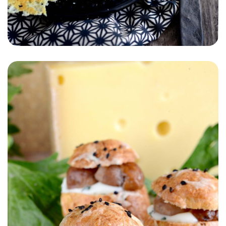
ACCOMPAGNEMENT
ENTRÉE
PLAT
AUTOMNE/HIVER
Velouté de pommes de terre
au Gruyère de France