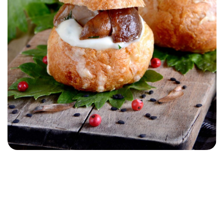
NOUVELLES RECETTES
ACCOMPAGNEMENT
ENTRÉE
AUTOMNE/HIVER
Gougères forestières au
Gruyère de France