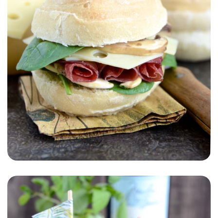
SNACK
AUTOMNE/HIVER
PRINTEMPS/ÉTÉ
Ciabatta champignons,
viande séchée et Gruyère de
France