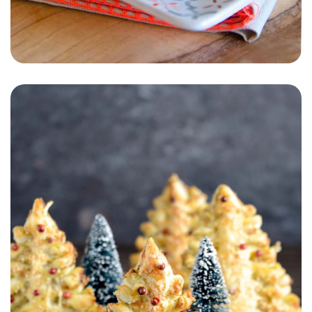
ENTRÉE
PLAT
AUTOMNE/HIVER
PRINTEMPS/ÉTÉ
Brochette de Gruyère de
France et fromage de tête,
salade de roquette aux noix