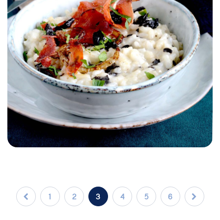
ACCOMPAGNEMENT
PLAT
AUTOMNE/HIVER
PRINTEMPS/ÉTÉ
Risotto au Gruyère de France
1
2
3
4
5
6