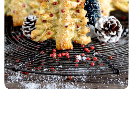
APÉRITIF
ENFANT
AUTOMNE/HIVER
Petits sapins de Noël au
Gruyère de France