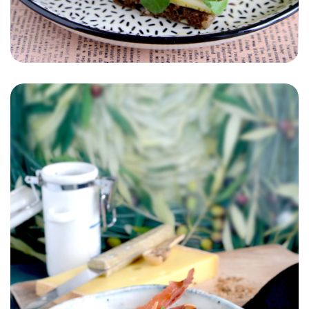
APÉRITIF
ENFANT
SNACK
AUTOMNE/HIVER
PRINTEMPS/ÉTÉ
Sandwichs club végétariens
Gruyère de France