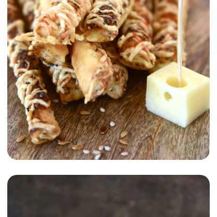
APÉRITIF
ENFANT
AUTOMNE/HIVER
PRINTEMPS/ÉTÉ
Baguettes feuilletées au
Gruyère de France, oignon et
paprika