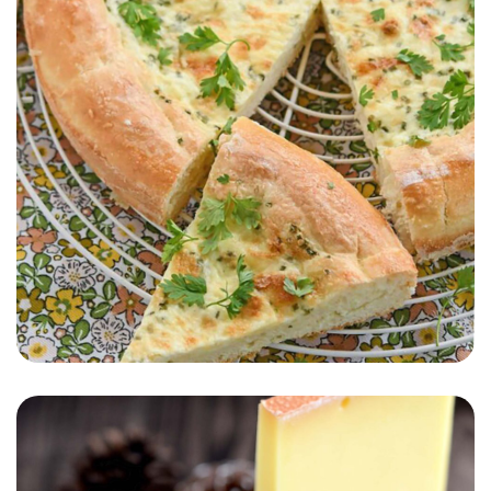
PLAT
AUTOMNE/HIVER
PRINTEMPS/ÉTÉ
Gâteau de ménage au
Gruyère de France