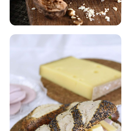
APÉRITIF
AUTOMNE/HIVER
Brochettes poires, noix au Gruyère de
France