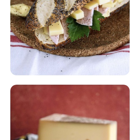
SNACK
AUTOMNE/HIVER
PRINTEMPS/ÉTÉ
Sandwichs Alsacien au Gruyère de
France