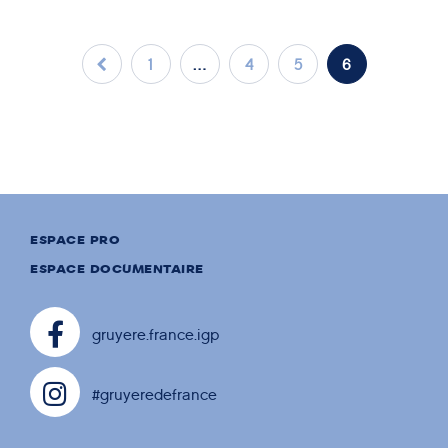
SNACK
AUTOMNE/HIVER
Queue de lotte rôtie à la sauge et
crumble de Gruyère de France
1
…
4
5
6
ESPACE PRO
ESPACE DOCUMENTAIRE
gruyere.france.igp
#gruyeredefrance