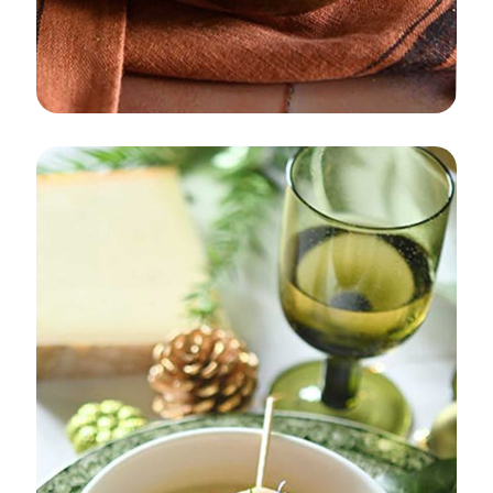
APÉRITIF
DÉGUSTATION ET RECETTES
ENTRÉE
SNACK
AUTOMNE/HIVER
Patates douces au confit de canard et
Gruyère de France