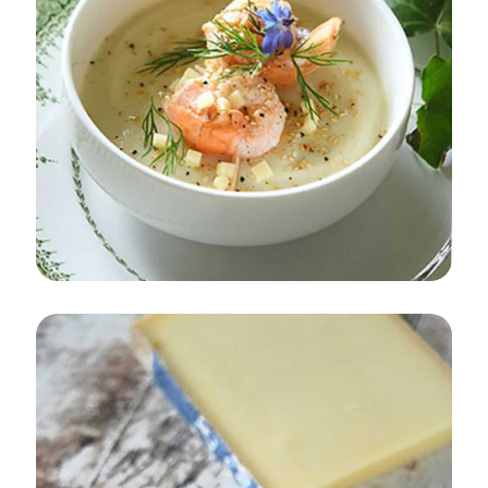
APÉRITIF
DÉGUSTATION ET RECETTES
ENTRÉE
SNACK
AUTOMNE/HIVER
Velouté de chou-fleur au Gruyère de
France et brochette de langoustines