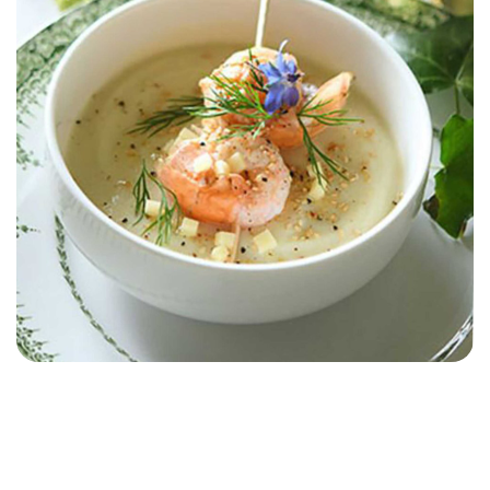
APÉRITIF
DÉGUSTATION ET
RECETTES
ENTRÉE
SNACK
AUTOMNE/HIVER
Velouté de chou-fleur au
Gruyère de France et